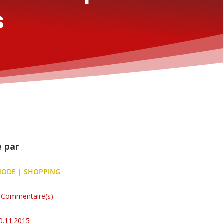
s
é par
MODE
|
SHOPPING
 Commentaire(s)
0.11.2015