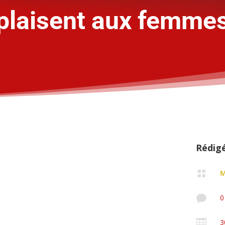
plaisent aux femme
Rédig


0

3