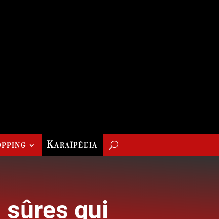
pping
Karaïpédia
 sûres qui