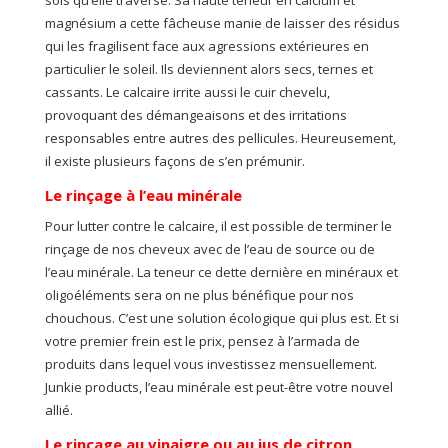
sols qu’elle traverse. Sa haute teneur en calcium et
magnésium a cette fâcheuse manie de laisser des résidus
qui les fragilisent face aux agressions extérieures en
particulier le soleil. Ils deviennent alors secs, ternes et
cassants. Le calcaire irrite aussi le cuir chevelu,
provoquant des démangeaisons et des irritations
responsables entre autres des pellicules. Heureusement,
il existe plusieurs façons de s’en prémunir.
Le rinçage à l’eau minérale
Pour lutter contre le calcaire, il est possible de terminer le
rinçage de nos cheveux avec de l’eau de source ou de
l’eau minérale. La teneur ce dette dernière en minéraux et
oligoéléments sera on ne plus bénéfique pour nos
chouchous. C’est une solution écologique qui plus est. Et si
votre premier frein est le prix, pensez à l’armada de
produits dans lequel vous investissez mensuellement.
Junkie products, l’eau minérale est peut-être votre nouvel
allié.
Le rinçage au vinaigre ou au jus de citron