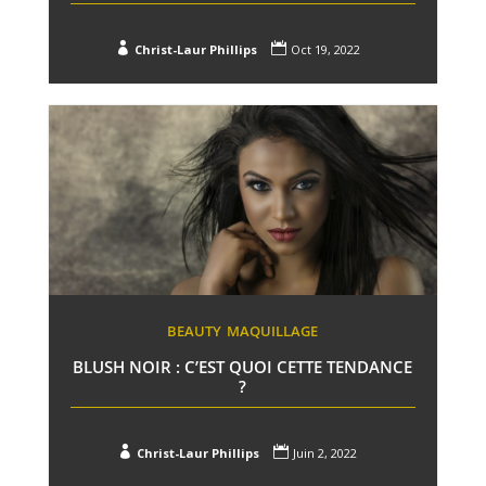


Christ-Laur Phillips
Oct 19, 2022
BEAUTY
MAQUILLAGE
BLUSH NOIR : C’EST QUOI CETTE TENDANCE
?


Christ-Laur Phillips
Juin 2, 2022