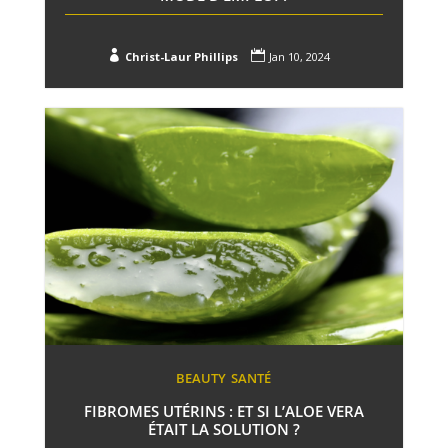


Christ-Laur Phillips
Jan 10, 2024
BEAUTY
SANTÉ
FIBROMES UTÉRINS : ET SI L’ALOE VERA
ÉTAIT LA SOLUTION ?