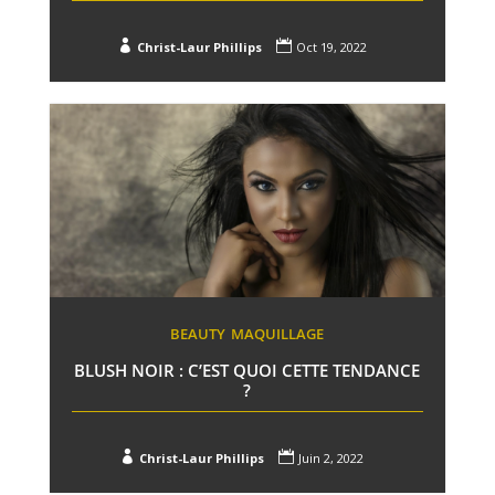


Christ-Laur Phillips
Oct 19, 2022
BEAUTY
MAQUILLAGE
BLUSH NOIR : C’EST QUOI CETTE TENDANCE
?


Christ-Laur Phillips
Juin 2, 2022