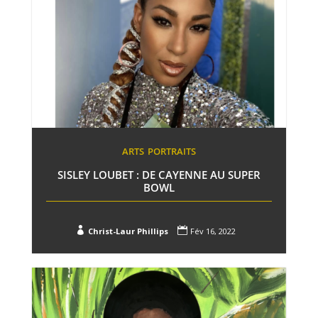
ARTS
PORTRAITS
SISLEY LOUBET : DE CAYENNE AU SUPER
BOWL


Christ-Laur Phillips
Fév 16, 2022