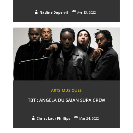


Nadine Dupervil
Avr 13, 2022
ARTS
MUSIQUES
TBT : ANGELA DU SAÏAN SUPA CREW


Christ-Laur Phillips
Mar 24, 2022