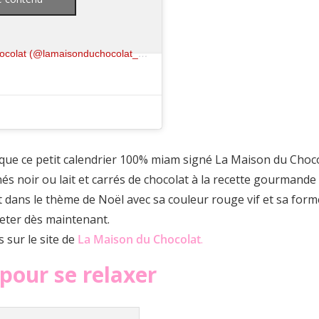
Une publication partagée par La Maison du Chocolat (@lamaisonduchocolat_paris)
ue ce petit calendrier 100% miam signé La Maison du Choco
nés noir ou lait et carrés de chocolat à la recette gourmand
 dans le thème de Noël avec sa couleur rouge vif et sa forme 
heter dès maintenant.
s sur le site de
La Maison du Chocolat
.
 pour se relaxer