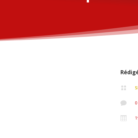
Rédig

S

0

1