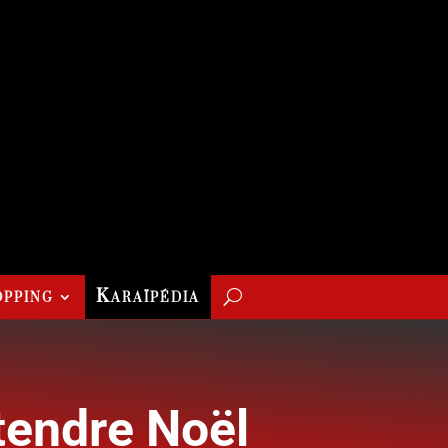
pping
Karaïpédia
ttendre Noël