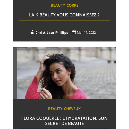
BEAUTY
CORPS
LA K BEAUTY VOUS CONNAISSEZ ?


Christ-Laur Phillips
Mar 17, 2022
BEAUTY
CHEVEUX
FLORA COQUEREL : L’HYDRATATION, SON
SECRET DE BEAUTÉ