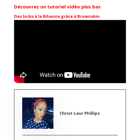
Découvrez un tutoriel vidéo plus bas
Des locks à la Rihanna grâce à Brownskin
Christ-Laur Phillips