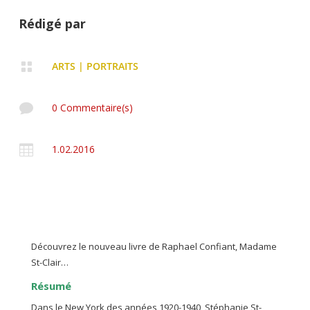
Rédigé par

ARTS
|
PORTRAITS

0 Commentaire(s)

1.02.2016
Découvrez le nouveau livre de Raphael Confiant, Madame
St-Clair…
Résumé
Dans le New York des années 1920-1940, Stéphanie St-