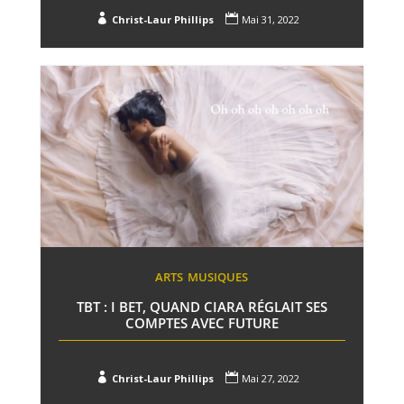


Christ-Laur Phillips
Mai 31, 2022
ARTS
MUSIQUES
TBT : I BET, QUAND CIARA RÉGLAIT SES
COMPTES AVEC FUTURE


Christ-Laur Phillips
Mai 27, 2022