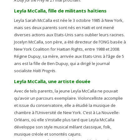
A Day for the Prey
le 27 mai prochain.
Leyla McCalla, fille de militants haïtiens
Leyla Sarah McCalla est née le 3 octobre 1985 à New York,
mais ses deux parents sont nés en Haïti et ont mené
diverses actions aux Etats-Unis sans oublier leurs racines.
Jocelyn McCalla, son père, a été directeur de l’ONG basée à
New York Coalition for Haitian Rights, entre 1988 et 2008.
Régine Dupuy, sa mère, arrivée aux Etats-Unis à l’âge de 5
ans est la fille de Ben Dupuy, qui a dirigé le journal
socialiste
Haïti Progrès
.
Leyla McCalla, une artiste douée
Avec de tels parents, la jeune Leyla McCalla ne pouvait
qu’avoir un parcours exemplaire. Violoncelliste accomplie
et issue du conservatoire, elle a étudié la musique de
chambre à l’Université de New York. C’est à La Nouvelle-
Orléans, où elle s’installe plus tard que Leyla McCalla
développe son style musical mêlant classique, folk,
musique créole et sonorités cajuns.