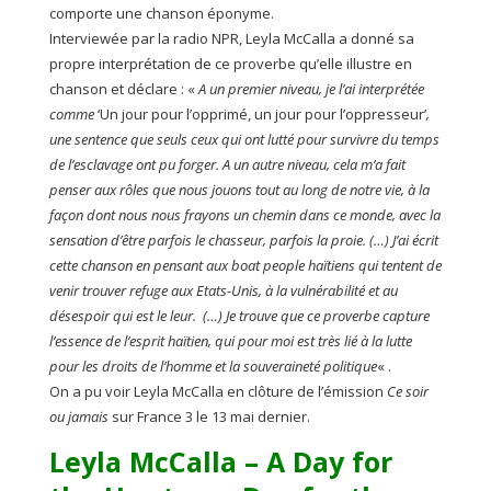
comporte une chanson éponyme.
Interviewée par la radio NPR, Leyla McCalla a donné sa
propre interprétation de ce proverbe qu’elle illustre en
chanson et déclare : «
A un premier niveau, je l’ai interprétée
comme
‘Un jour pour l’opprimé, un jour pour l’oppresseur’
,
une sentence que seuls ceux qui ont lutté pour survivre du temps
de l’esclavage ont pu forger. A un autre niveau, cela m’a fait
penser aux rôles que nous jouons tout au long de notre vie, à la
façon dont nous nous frayons un chemin dans ce monde, avec la
sensation d’être parfois le chasseur, parfois la proie. (…) J’ai écrit
cette chanson en pensant aux boat people haïtiens qui tentent de
venir trouver refuge aux Etats-Unis, à la vulnérabilité et au
désespoir qui est le leur. (…) Je trouve que ce proverbe capture
l’essence de l’esprit haïtien, qui pour moi est très lié à la lutte
pour les droits de l’homme et la souveraineté politique
« .
On a pu voir Leyla McCalla en clôture de l’émission
Ce soir
ou jamais
sur France 3 le 13 mai dernier.
Leyla McCalla – A Day for