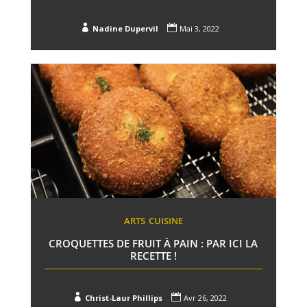


Nadine Dupervil
Mai 3, 2022
ARTS
CUISINE
CROQUETTES DE FRUIT À PAIN : PAR ICI LA
RECETTE !


Christ-Laur Phillips
Avr 26, 2022