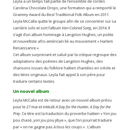
Leyla a un temps fait partie de l’ensemble de cordes
Carolina Chocolate Drops, une formation qui a remporté le
Grammy Award du Best Traditional Folk Album en 2011.
Leyla McCalla quitte le groupe afin de se concentrer sur sa
carrière solo et sort l’album
Vari-Colored Song
, en 2014. Il
s’agit d’un album hommage à Langston Hughes, un poète
et nouvelliste afro-américain lié au mouvement « Harlem
Renaissance ».
Cet album surprenant et salué par la critique regroupe des
adaptations des poèmes de Langston Hughes, des
chansons issues du folklore haïtien chantées en créole et
des titres originaux. Leyla fait appel à son père pour
traduire certains textes.
Un nouvel album
Leyla McCalla est de retour avec un nouvel album prévu
pour le 27 mai et intitulé
A Day for the Hunter, A Day for the
Prey
. Ce titre est la traduction du proverbe haïtien « Yon jou
pou chasè, yon jou pou jibye », que l’on pourrait traduire
par « on ne gagne pas à tous les coups ». L’album