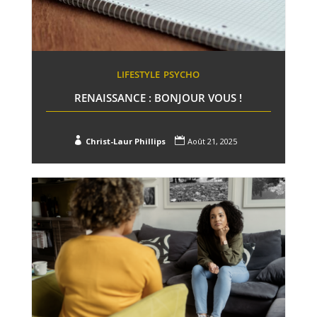
LIFESTYLE
PSYCHO
RENAISSANCE : BONJOUR VOUS !


Christ-Laur Phillips
Août 21, 2025