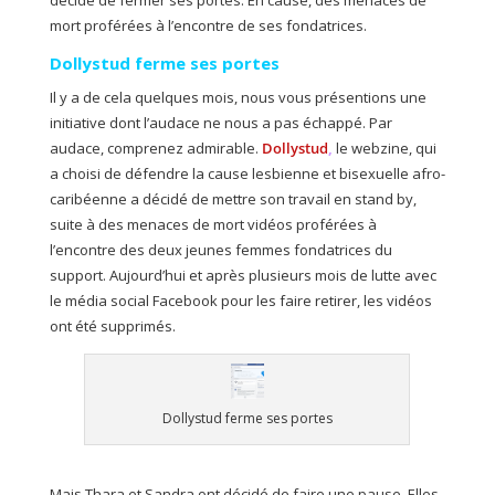
décide de fermer ses portes. En cause, des menaces de
mort proférées à l’encontre de ses fondatrices.
Dollystud ferme ses portes
Il y a de cela quelques mois, nous vous présentions une
initiative dont l’audace ne nous a pas échappé. Par
audace, comprenez admirable.
Dollystud
,
le webzine, qui
a choisi de défendre la cause lesbienne et bisexuelle afro-
caribéenne a décidé de mettre son travail en stand by,
suite à des menaces de mort vidéos proférées à
l’encontre des deux jeunes femmes fondatrices du
support. Aujourd’hui et après plusieurs mois de lutte avec
le média social Facebook pour les faire retirer, les vidéos
ont été supprimés.
Dollystud ferme ses portes
Mais Thara et Sandra ont décidé de faire une pause. Elles