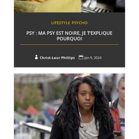
LIFESTYLE
PSYCHO
PSY : MA PSY EST NOIRE, JE T’EXPLIQUE
POURQUOI


Christ-Laur Phillips
Jan 9, 2024