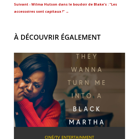
Suivant - Wilma Hutson dans le boudoir de Blake's : "Les
accessoires sont capitaux !"
→
À DÉCOUVRIR ÉGALEMENT
CINÉ/TV
ENTERTAINMENT