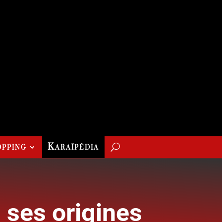
pping
Karaïpédia
, ses origines