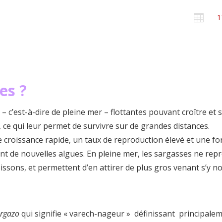

1
es ?
 c’est-à-dire de pleine mer – flottantes pouvant croître et 
, ce qui leur permet de survivre sur de grandes distances.
e croissance rapide, un taux de reproduction élevé et une fo
nt de nouvelles algues. En pleine mer, les sargasses ne re
issons, et permettent d’en attirer de plus gros venant s’y no
argazo
qui signifie « varech-nageur » définissant principale