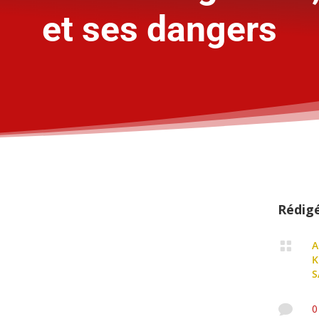
et ses dangers
Rédig

A
K
S

0