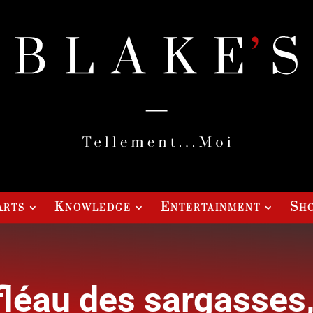
Arts
Knowledge
Entertainment
Sho
 fléau des sargasses