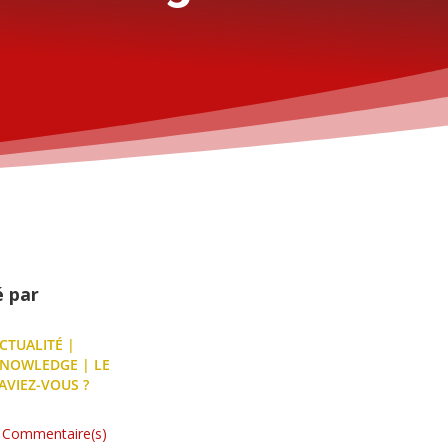
é par
CTUALITÉ
|
NOWLEDGE
|
LE
AVIEZ-VOUS ?
 Commentaire(s)