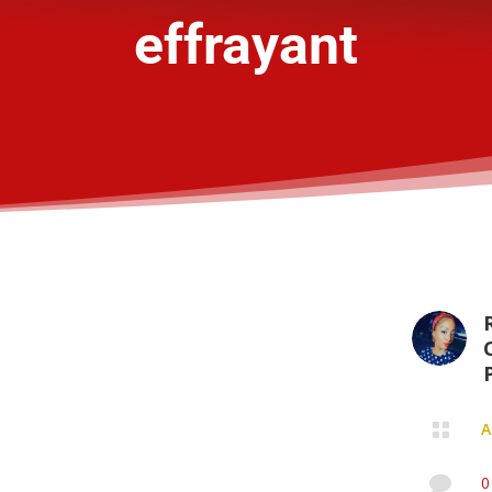
effrayant
P

A

0