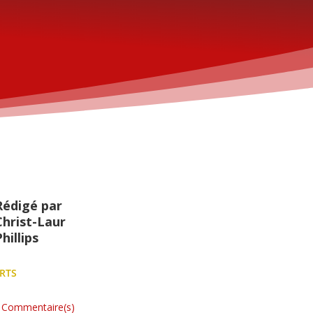
Rédigé par
Christ-Laur
hillips
RTS
 Commentaire(s)