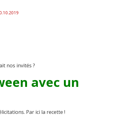
0.10.2019
it nos invités ?
oween avec un
citations. Par ici la recette !