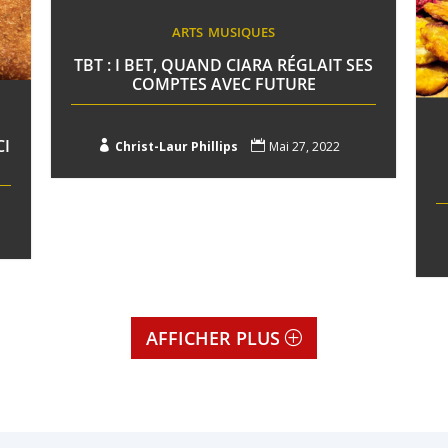
ARTS
MUSIQUES
TBT : I BET, QUAND CIARA RÉGLAIT SES
COMPTES AVEC FUTURE
CI

Christ-Laur Phillips

Mai 27, 2022
AFFICHER PLUS