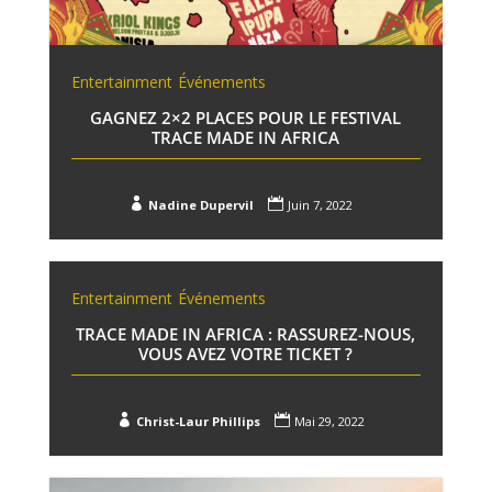
Entertainment
Événements
GAGNEZ 2×2 PLACES POUR LE FESTIVAL
TRACE MADE IN AFRICA


Nadine Dupervil
Juin 7, 2022
Entertainment
Événements
TRACE MADE IN AFRICA : RASSUREZ-NOUS,
VOUS AVEZ VOTRE TICKET ?


Christ-Laur Phillips
Mai 29, 2022