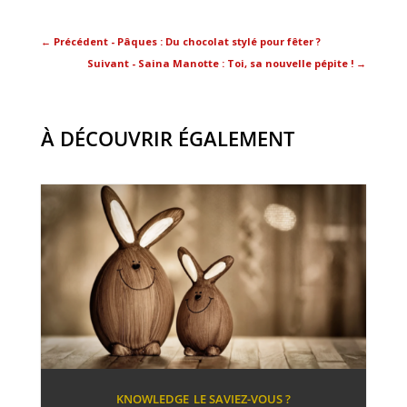
←
Précédent - Pâques : Du chocolat stylé pour fêter ?
Suivant - Saina Manotte : Toi, sa nouvelle pépite !
→
À DÉCOUVRIR ÉGALEMENT
KNOWLEDGE
LE SAVIEZ-VOUS ?