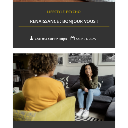
LIFESTYLE
PSYCHO
RENAISSANCE : BONJOUR VOUS !


Christ-Laur Phillips
Août 21, 2025