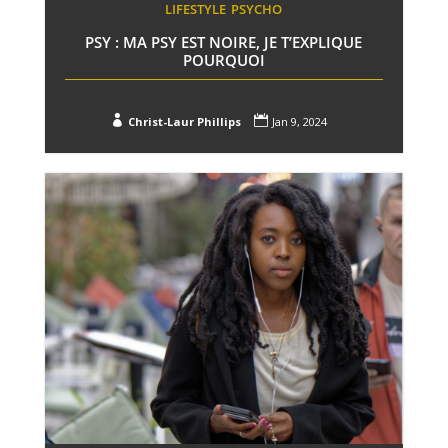
LIFESTYLE
PSYCHO
PSY : MA PSY EST NOIRE, JE T’EXPLIQUE
POURQUOI


Christ-Laur Phillips
Jan 9, 2024