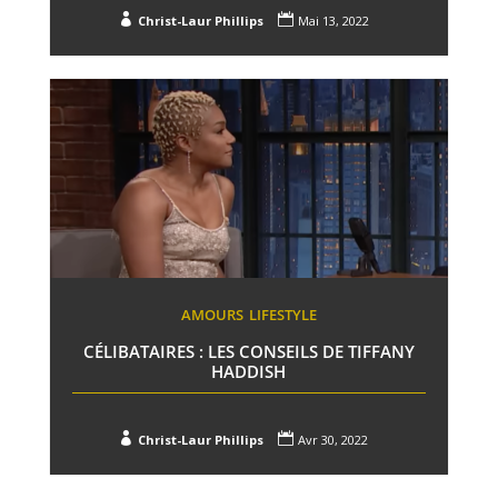


Christ-Laur Phillips
Mai 13, 2022
AMOURS
LIFESTYLE
CÉLIBATAIRES : LES CONSEILS DE TIFFANY
HADDISH


Christ-Laur Phillips
Avr 30, 2022