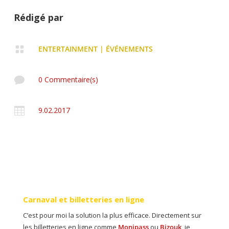
Rédigé par

ENTERTAINMENT
|
ÉVÉNEMENTS

0 Commentaire(s)

9.02.2017
Carnaval et billetteries en ligne
C’est pour moi la solution la plus efficace. Directement sur
les billetteries en ligne comme
Monipass
ou
Bizouk
, je