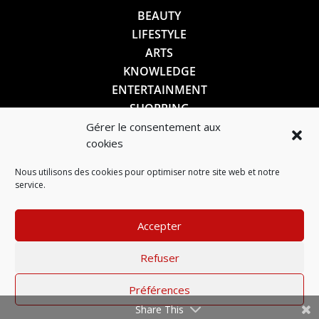
BEAUTY
LIFESTYLE
ARTS
KNOWLEDGE
ENTERTAINMENT
SHOPPING
Gérer le consentement aux
cookies
SUIVEZ-NOUS
Nous utilisons des cookies pour optimiser notre site web et notre
service.
Accepter
Refuser
Préférences
Mentions légales
–
Politique de confidentialité
Share This