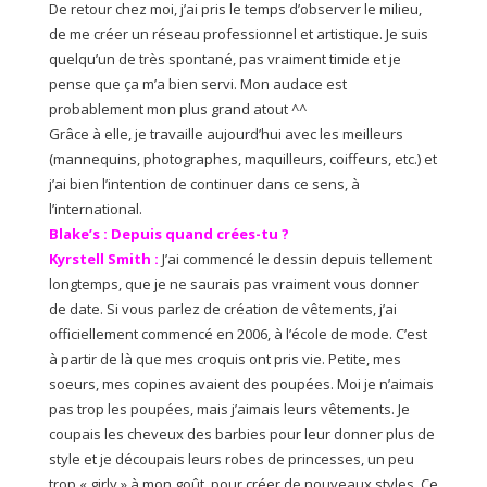
De retour chez moi, j’ai pris le temps d’observer le milieu,
de me créer un réseau professionnel et artistique. Je suis
quelqu’un de très spontané, pas vraiment timide et je
pense que ça m’a bien servi. Mon audace est
probablement mon plus grand atout ^^
Grâce à elle, je travaille aujourd’hui avec les meilleurs
(mannequins, photographes, maquilleurs, coiffeurs, etc.) et
j’ai bien l’intention de continuer dans ce sens, à
l’international.
Blake’s : Depuis quand crées-tu ?
Kyrstell Smith :
J’ai commencé le dessin depuis tellement
longtemps, que je ne saurais pas vraiment vous donner
de date. Si vous parlez de création de vêtements, j’ai
officiellement commencé en 2006, à l’école de mode. C’est
à partir de là que mes croquis ont pris vie. Petite, mes
soeurs, mes copines avaient des poupées. Moi je n’aimais
pas trop les poupées, mais j’aimais leurs vêtements. Je
coupais les cheveux des barbies pour leur donner plus de
style et je découpais leurs robes de princesses, un peu
trop « girly » à mon goût, pour créer de nouveaux styles. Ce