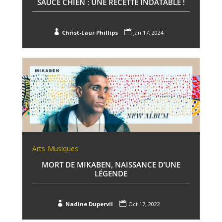
SAUCE CHIEN : UNE RECETTE INDATABLE !


Christ-Laur Phillips
Jan 17, 2024
Arts
Musiques
MORT DE MIKABEN, NAISSANCE D’UNE
LÉGENDE


Nadine Dupervil
Oct 17, 2022