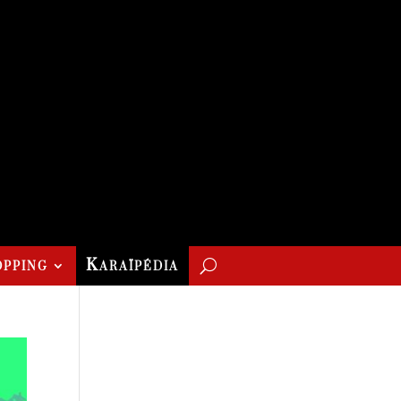
pping
Karaïpédia