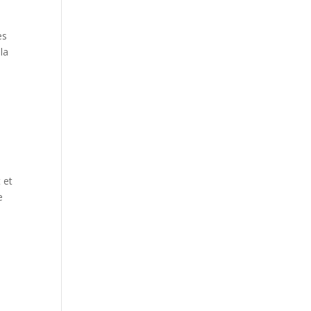
es
 la
 et
e