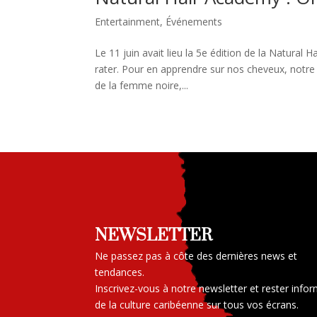
Entertainment
,
Événements
Le 11 juin avait lieu la 5e édition de la Natura
rater. Pour en apprendre sur nos cheveux, notre 
de la femme noire,...
NEWSLETTER
Ne passez pas à côte des dernières news et
tendances.
Inscrivez-vous à notre newsletter et rester info
de la culture caribéenne sur tous vos écrans.