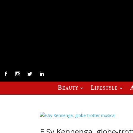
Beauty
Lifestyle
E.Sy Kennenga, globe-trot