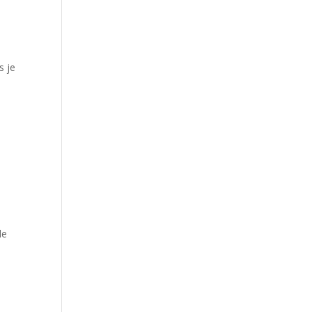
s je
de