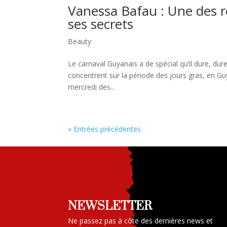
Vanessa Bafau : Une des r
ses secrets
Beauty
Le carnaval Guyanais a de spécial qu’il dure, dure
concentrent sur la période des jours gras, en Guy
mercredi des...
« Entrées précédentes
NEWSLETTER
Ne passez pas à côte des dernières news et