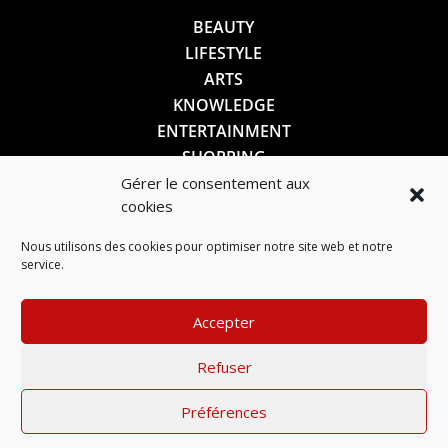
BEAUTY
LIFESTYLE
ARTS
KNOWLEDGE
ENTERTAINMENT
SHOPPING
Gérer le consentement aux
cookies
SUIVEZ-NOUS
Nous utilisons des cookies pour optimiser notre site web et notre
service.
Accepter
Refuser
Préférences
Mentions légales
–
Politique de confidentialité