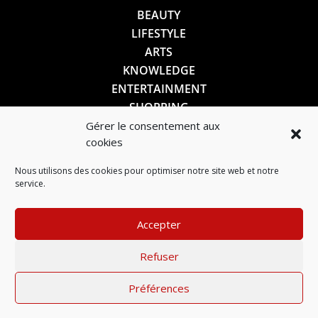
BEAUTY
LIFESTYLE
ARTS
KNOWLEDGE
ENTERTAINMENT
SHOPPING
Gérer le consentement aux
cookies
SUIVEZ-NOUS
Nous utilisons des cookies pour optimiser notre site web et notre
service.
Accepter
Refuser
Préférences
Mentions légales
–
Politique de confidentialité