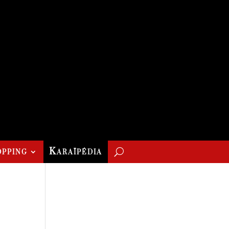
pping
Karaïpédia