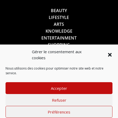
BEAUTY
LIFESTYLE
ARTS
KNOWLEDGE
ENTERTAINMENT
SHOPPING
Gérer le consentement aux
cookies
SUIVEZ-NOUS
Nous utilisons des cookies pour optimiser notre site web et notre
service.
Accepter
Refuser
Préférences
Mentions légales
–
Politique de confidentialité