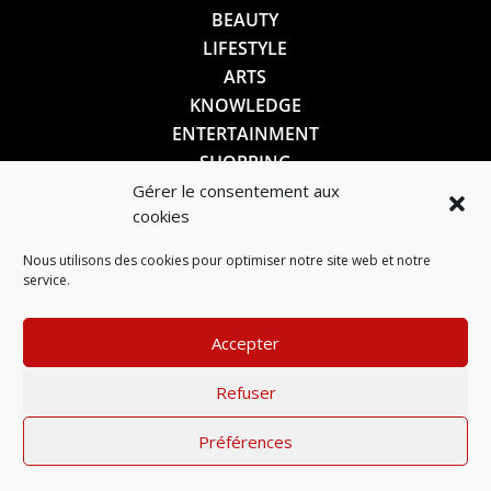
BEAUTY
LIFESTYLE
ARTS
KNOWLEDGE
ENTERTAINMENT
SHOPPING
Gérer le consentement aux
cookies
SUIVEZ-NOUS
Nous utilisons des cookies pour optimiser notre site web et notre
service.
Accepter
Refuser
Préférences
Mentions légales
–
Politique de confidentialité