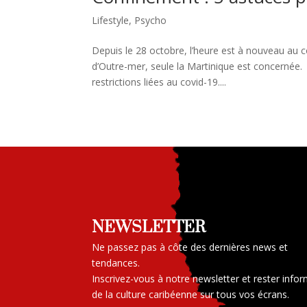
Lifestyle
,
Psycho
Depuis le 28 octobre, l’heure est à nouveau au
d’Outre-mer, seule la Martinique est concernée.
restrictions liées au covid-19....
NEWSLETTER
Ne passez pas à côte des dernières news et
tendances.
Inscrivez-vous à notre newsletter et rester info
de la culture caribéenne sur tous vos écrans.