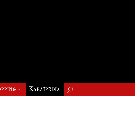
pping
Karaïpédia