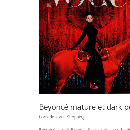
Beyoncé mature et dark p
Look de stars
,
Shopping
Beyoncé is back Bitches ! 6 ans après la sortie