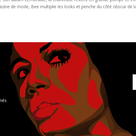
azine de mode, Bee multiplie les looks et penche du côté obscur de l
rmés