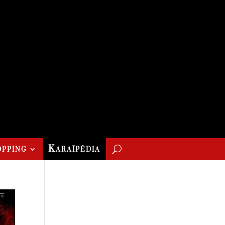
pping
Karaïpédia