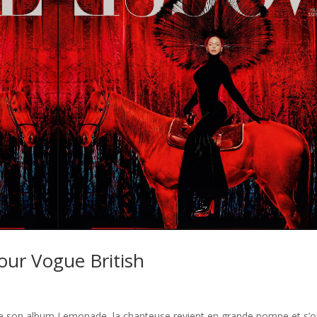
our Vogue British
 de son album Lemonade, la chanteuse revient en grande pompe et s’o