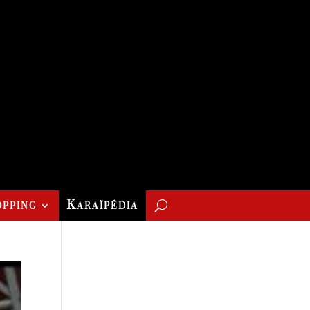
pping
Karaïpédia