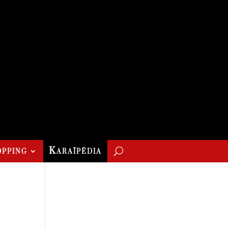
pping
Karaïpédia