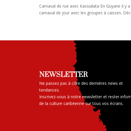
Carnaval de rue avec Kassialata En Guyane il y a 
carnaval de jour avec les groupes à caisses. Déc
NEWSLETTER
Ne passez pas à côte des dernières news et
tendances.
Inscrivez-vous à notre newsletter et rester info
de la culture caribéenne sur tous vos écrans.