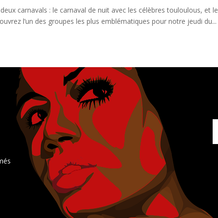
deux carnavals : le carnaval de nuit avec les célèbres touloulous, et l
ouvrez l’un des groupes les plus emblématiques pour notre jeudi du...
rmés