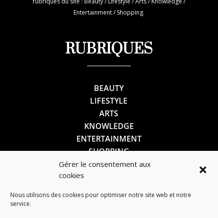
rubriques du site : Beauty / Lifestyle / Arts / Knowledge /
Entertainment / Shopping.
RUBRIQUES
BEAUTY
LIFESTYLE
ARTS
KNOWLEDGE
ENTERTAINMENT
SHOPPING
Gérer le consentement aux
cookies
SUIVEZ-NOUS
Nous utilisons des cookies pour optimiser notre site web et notre
service.