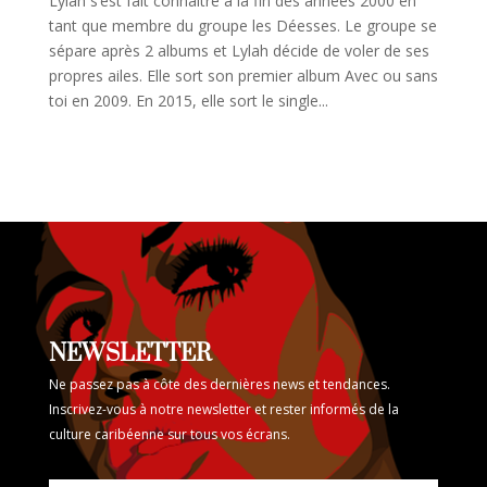
Lylah s’est fait connaître à la fin des années 2000 en
tant que membre du groupe les Déesses. Le groupe se
sépare après 2 albums et Lylah décide de voler de ses
propres ailes. Elle sort son premier album Avec ou sans
toi en 2009. En 2015, elle sort le single...
NEWSLETTER
Ne passez pas à côte des dernières news et tendances.
Inscrivez-vous à notre newsletter et rester informés de la
culture caribéenne sur tous vos écrans.