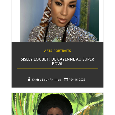
ARTS
PORTRAITS
SISLEY LOUBET : DE CAYENNE AU SUPER
BOWL


Christ-Laur Phillips
Fév 16, 2022