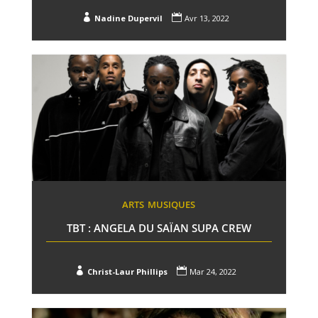


Nadine Dupervil
Avr 13, 2022
ARTS
MUSIQUES
TBT : ANGELA DU SAÏAN SUPA CREW


Christ-Laur Phillips
Mar 24, 2022