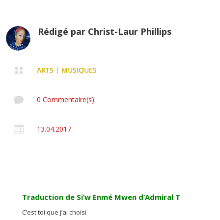
Rédigé par
Christ-Laur Phillips

ARTS
|
MUSIQUES

0 Commentaire(s)

13.04.2017
Traduction de Si’w Enmé Mwen d’Admiral T
C’est toi que j’ai choisi