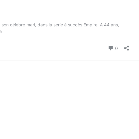
 son célèbre mari, dans la série à succès Empire. A 44 ans,
Taraji
de
P.
Henson
Commenta
0
simple
et
sexy
en
couverture
de
W
Magazine