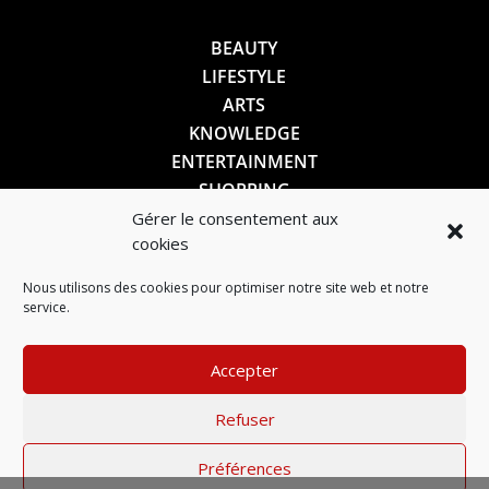
BEAUTY
LIFESTYLE
ARTS
KNOWLEDGE
ENTERTAINMENT
SHOPPING
Gérer le consentement aux
cookies
SUIVEZ-NOUS
Nous utilisons des cookies pour optimiser notre site web et notre
service.
Accepter
Refuser
Préférences
Mentions légales
–
Politique de confidentialité