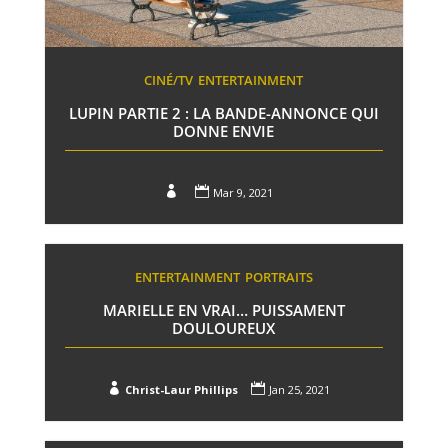
CINÉ/TV
ENTERTAINMENT
LUPIN PARTIE 2 : LA BANDE-ANNONCE QUI
DONNE ENVIE


Mar 9, 2021
ENTERTAINMENT
PORTRAITS
MARIELLE EN VRAI… PUISSAMENT
DOULOUREUX


Christ-Laur Phillips
Jan 25, 2021