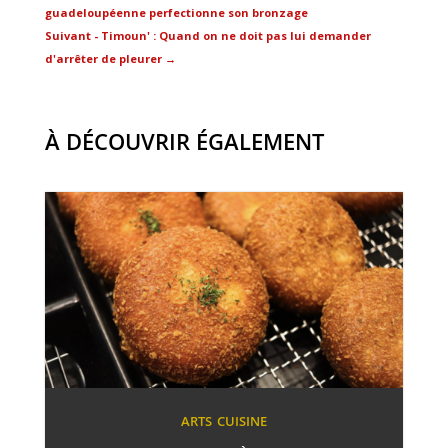
guadeloupéenne perfectionne son bronzage
Suivant - Timoun' : Quand on ne doit pas lui demander
d'arrêter de pleurer
→
À DÉCOUVRIR ÉGALEMENT
ARTS
CUISINE