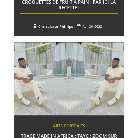
CROQUETTES DE FRUIT À PAIN : PAR ICI LA
RECETTE !


Christ-Laur Phillips
Avr 26, 2022
ARTS
PORTRAITS
TRACE MADE IN AFRICA : TAYC : ZOOM SUR