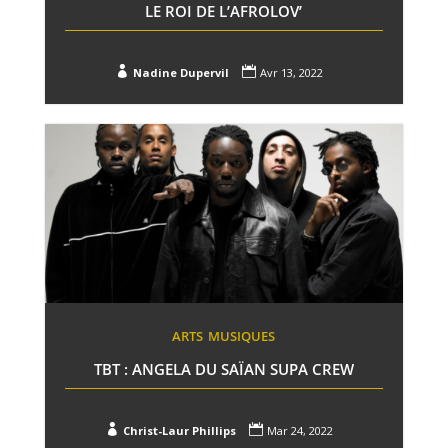
LE ROI DE L’AFROLOV’


Nadine Dupervil
Avr 13, 2022
ARTS
MUSIQUES
TBT : ANGELA DU SAÏAN SUPA CREW


Christ-Laur Phillips
Mar 24, 2022