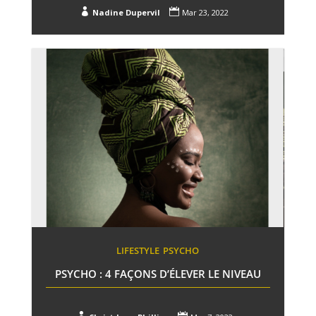


Nadine Dupervil
Mar 23, 2022
LIFESTYLE
PSYCHO
PSYCHO : 4 FAÇONS D’ÉLEVER LE NIVEAU

