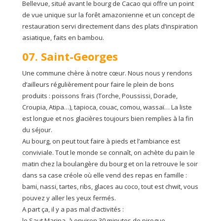
Bellevue, situé avant le bourg de Cacao qui offre un point
de vue unique sur la forêt amazonienne et un concept de
restauration servi directement dans des plats d’inspiration
asiatique, faits en bambou.
07. Saint-Georges
Une commune chère à notre cœur. Nous nous y rendons
d’ailleurs régulièrement pour faire le plein de bons
produits : poissons frais (Torche, Poussissi, Dorade,
Croupia, Atipa…), tapioca, couac, comou, wassaï… La liste
est longue et nos glacières toujours bien remplies à la fin
du séjour.
Au bourg, on peut tout faire à pieds et l’ambiance est
conviviale. Tout le monde se connaît, on achète du pain le
matin chez la boulangère du bourg et on la retrouve le soir
dans sa case créole où elle vend des repas en famille :
bami, nassi, tartes, ribs, glaces au coco, tout est chwit, vous
pouvez y aller les yeux fermés.
A part ça, il y a pas mal d’activités :
le Saut Maripa, à environ 30 minutes de pirogue