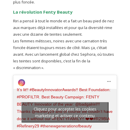
plus foncée.
La révolution Fenty Beauty
Riri a pensé à tout le monde et a fait un beau pied de nez
aux marques déjà installées et pour qui la diversité rime
avec une dizaine de teintes seulement.
Les femmes métisses, noires avec une carnation très
foncée étaient toujours mises de côté. Mais ça, c’était
avant. Avec un lancement global chez Sephora, où toutes
les teintes sont disponibles, c’est la fin de la
« discrimination ».
It’s lit!! #BeautyInnovatorAwards!! Best Foundation:
#PROFILTR. Best Beauty Campaign: FENTY
BEAUTY. Innovator of the year: @badgalriri!!!
Cliquez pour accepter les cookies
Thanks @refinery29 and of course we couldn’t have
marketing et activer ce contenu
done it without our #FENTYFAMILY!! ❤️❤️#R29BIA
#Refinery29 #thenewgenerationofbeauty