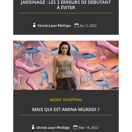
JARDINAGE : LES 3 ERREURS DE DÉBUTANT
À ÉVITER


Christ-Laur Phillips
Avr 2, 2022
MODE
SHOPPING
MAIS QUI EST AMINA MUADDI ?


Christ-Laur Phillips
Mar 14, 2022