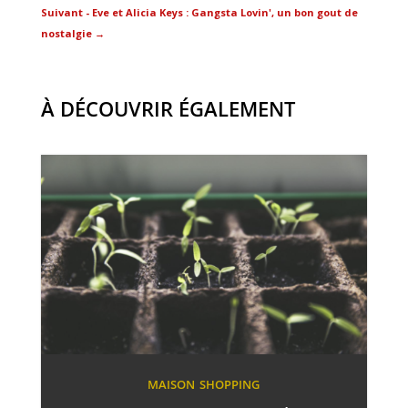
Suivant - Eve et Alicia Keys : Gangsta Lovin', un bon gout de
nostalgie
→
À DÉCOUVRIR ÉGALEMENT
MAISON
SHOPPING