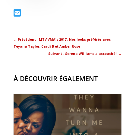
←
Précédent - MTV VMA's 2017 : Nos looks préférés avec
Teyana Taylor, Cardi B et Amber Rose
Suivant - Serena Williams a accouché !
→
À DÉCOUVRIR ÉGALEMENT