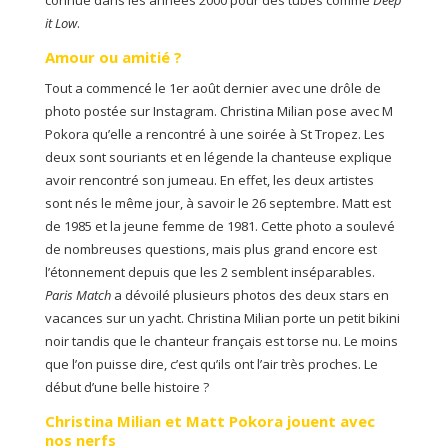
connue dans les années 2000 pour des tubes comme
Deep
it Low
.
Amour ou amitié ?
Tout a commencé le 1er août dernier avec une drôle de
photo postée sur Instagram. Christina Milian pose avec M
Pokora qu’elle a rencontré à une soirée à St Tropez. Les
deux sont souriants et en légende la chanteuse explique
avoir rencontré son jumeau. En effet, les deux artistes
sont nés le même jour, à savoir le 26 septembre. Matt est
de 1985 et la jeune femme de 1981. Cette photo a soulevé
de nombreuses questions, mais plus grand encore est
l’étonnement depuis que les 2 semblent inséparables.
Paris Match
a dévoilé plusieurs photos des deux stars en
vacances sur un yacht. Christina Milian porte un petit bikini
noir tandis que le chanteur français est torse nu. Le moins
que l’on puisse dire, c’est qu’ils ont l’air très proches. Le
début d’une belle histoire ?
Christina Milian et Matt Pokora jouent avec
nos nerfs