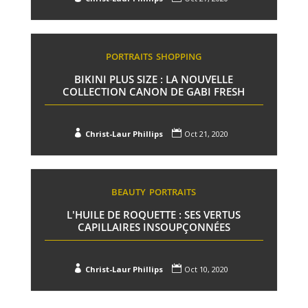
PORTRAITS
SHOPPING
BIKINI PLUS SIZE : LA NOUVELLE
COLLECTION CANON DE GABI FRESH


Christ-Laur Phillips
Oct 21, 2020
BEAUTY
PORTRAITS
L'HUILE DE ROQUETTE : SES VERTUS
CAPILLAIRES INSOUPÇONNÉES


Christ-Laur Phillips
Oct 10, 2020