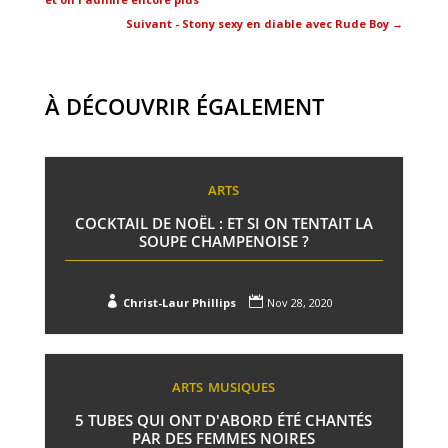
Suivant - Stony sexy en diable avec Rude Boy
→
À DÉCOUVRIR ÉGALEMENT
ARTS
COCKTAIL DE NOËL : ET SI ON TENTAIT LA
SOUPE CHAMPENOISE ?


Christ-Laur Phillips
Nov 28, 2020
ARTS
MUSIQUES
5 TUBES QUI ONT D'ABORD ÉTÉ CHANTÉS
PAR DES FEMMES NOIRES