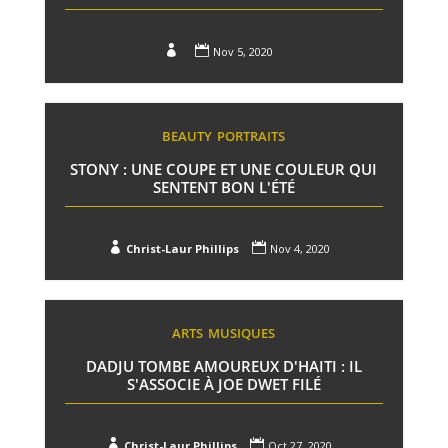


Nov 5, 2020
BEAUTY
PORTRAITS
STONY : UNE COUPE ET UNE COULEUR QUI
SENTENT BON L'ÉTÉ


Christ-Laur Phillips
Nov 4, 2020
ARTS
MUSIQUES
DADJU TOMBE AMOUREUX D'HAITI : IL
S'ASSOCIE À JOE DWET FILÉ


Christ-Laur Phillips
Oct 27, 2020